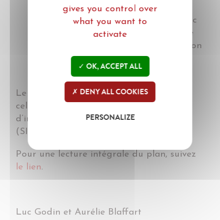
contexte européen (mesures
gives you control over
européennes et internationales), avec
what you want to
une approche européenne commune
activate
et ciblée et une meilleure coordination
/ coopération et un échange de
OK, ACCEPT ALL
données au niveau européen.
DENY ALL COOKIES
Le plan d’action concerne à la fois les
cellules d’arrondissement, le Service
PERSONALIZE
d’information et de recherche sociale
(SIRS) et les services d’inspection.
Pour une lecture intégrale du plan, suivez
le lien
.
Luc Godin et Aurélie Blaffart