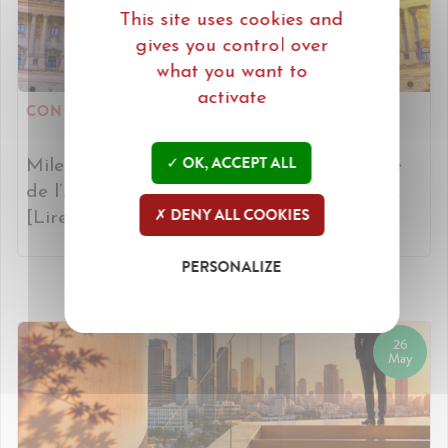
This site uses cookies and
gives you control over
what you want to
activate
CONGRÈS DE L'ABL À VIENNE.
OK, ACCEPT ALL
Miles participe à la conférence bi-annuelle
de l’Alliance of Business Lawyers à Vienne.
DENY ALL COOKIES
[Lire plus]
PERSONALIZE
26
May