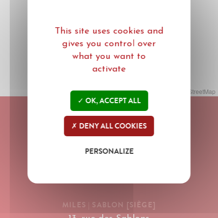
This site uses cookies and
gives you control over
what you want to
activate
Leaflet
| ©
Mapbox
©
OpenStreetMap
OK, ACCEPT ALL
DENY ALL COOKIES
PERSONALIZE
info@mileslegal.eu
Tel : +32 (0)2 204 56 11
Fax : +32 (0)2 791 93 32
MILES | SABLON [SIÈGE]