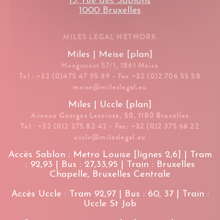
13, rue des Sablons
1000 Bruxelles
MILES LEGAL NETWORK
Miles | Meise [plan]
Hoogstraat 57/1, 1861 Meise
Tel : +32 (0)475 47 95 89 - Fax +32 (0)2 706 55 58
meise@mileslegal.eu
Miles | Uccle [plan]
Avenue Georges Lecointe, 50, 1180 Bruxelles
Tel : +32 (0)2 375 82 42 - Fax: +32 (0)2 375 66 22
uccle@mileslegal.eu
Accès Sablon : Metro Louise [lignes 2,6] | Tram
: 92,93 | Bus : 27,33,95 | Train : Bruxelles
Chapelle, Bruxelles Centrale
Accès Uccle : Tram 92,97 | Bus : 60, 37 | Train :
Uccle St Job