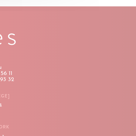
u
56 11
 93 32
ÈGE]
s
WORK