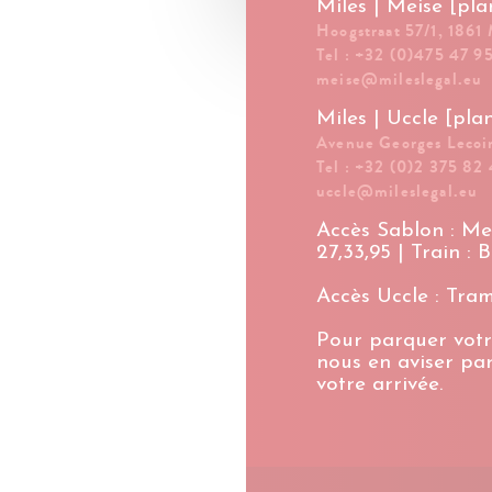
Miles | Meise [pla
Hoogstraat 57/1, 1861
Tel : +32 (0)475 47 9
meise@mileslegal.eu
Miles | Uccle [pla
Avenue Georges Lecoin
Tel : +32 (0)2 375 82 
uccle@mileslegal.eu
Accès Sablon : Met
27,33,95 | Train : 
Accès Uccle : Tram 
Pour parquer votr
nous en aviser par
votre arrivée.