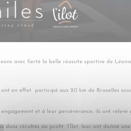
ons avec fierté la belle réussite sportive de Léonie
 ont en effet participé aux 20 km de Bruxelles sous
 engagement et à leur persévérance, ils ont relevé 
 dons récoltés au profit l’Îlot, leur ont donné une