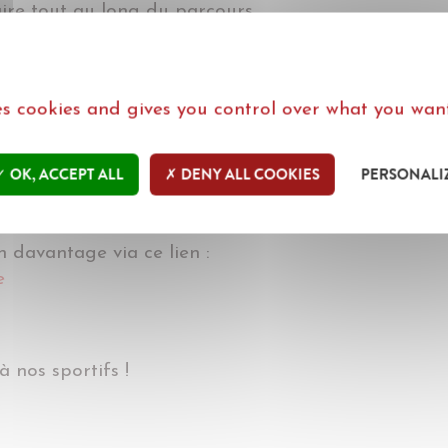
re tout au long du parcours.
pation reflète des valeurs chères à Miles Legal : l’
 et la volonté de relever les défis avec conviction.
ses cookies and gives you control over what you want
OK, ACCEPT ALL
DENY ALL COOKIES
PERSONALI
z en savoir plus sur les activités de l’Îlot ?
 davantage via ce lien :
e
 à nos sportifs !