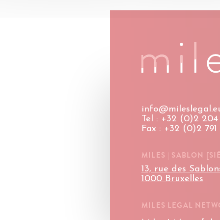
info@mileslegal.e
Tel : +32 (0)2 204 
Fax : +32 (0)2 791
MILES | SABLON [SI
13, rue des Sablon
1000 Bruxelles
MILES LEGAL NET