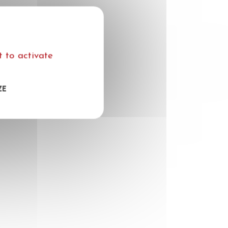
engagement, la
 to activate
ZE