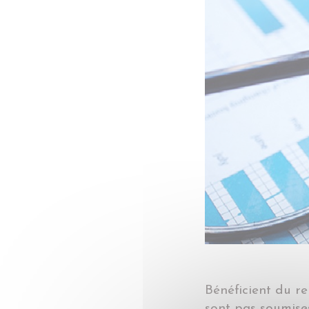
Bénéficient du re
sont pas soumises