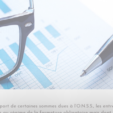
port de certaines sommes dues à l’O.N.S.S., les entr
 au régime de la fermeture obligatoire mais dont l