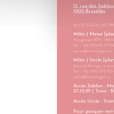
13, rue des Sablon
1000 Bruxelles
MILES LEGAL NET
Miles | Meise [pla
Hoogstraat 57/1, 1861
Tel : +32 (0)475 47 9
meise@mileslegal.eu
Miles | Uccle [pla
Avenue Georges Lecoin
Tel : +32 (0)2 375 82 
uccle@mileslegal.eu
Accès Sablon : Met
27,33,95 | Train : 
Accès Uccle : Tram 
Pour parquer votr