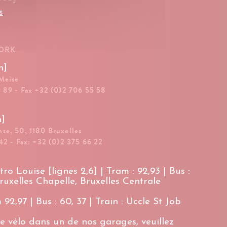
s
WORK
n]
 Meise
5 89 - Fax +32 (0)2 706 55 58
n]
te, 50, 1180 Bruxelles
42 - Fax: +32 (0)2 375 66 22
ro Louise [lignes 2,6] | Tram : 92,93 | Bus :
Bruxelles Chapelle, Bruxelles Centrale
92,97 | Bus : 60, 37 | Train : Uccle St Job
e vélo dans un de nos garages, veuillez