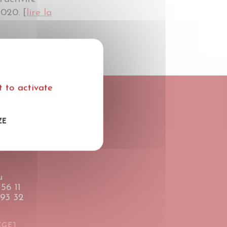
020. [
lire la
 to activate
ZE
u
56 11
 93 32
ÈGE]