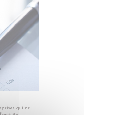
eprises qui ne
’activité