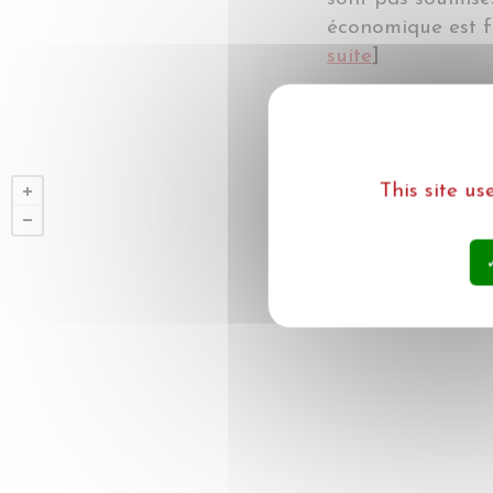
économique est f
suite
]
This site u