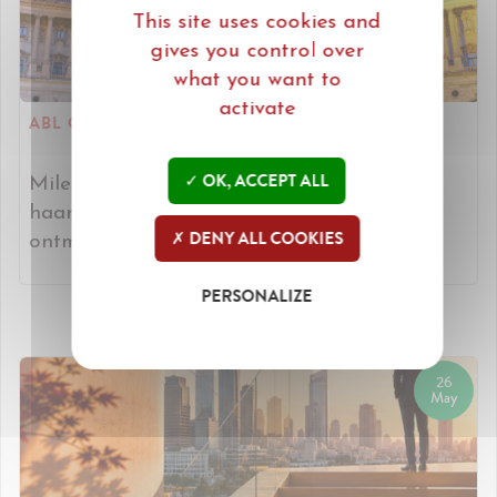
This site uses cookies and
gives you control over
what you want to
activate
ABL CONGRES IN WENEN.
OK, ACCEPT ALL
Miles trekt naar Wenen om
haar internationale ABL partners te
DENY ALL COOKIES
ontmoeten. [Lees verder]
PERSONALIZE
26
May