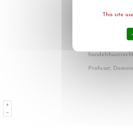
Dominique Jansse
samenhang worde
This site u
rechtspraak.
De benadering is 
Een toonaangeven
handelshuurrecht
Proficiat, Domini