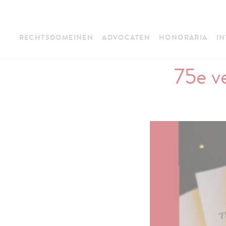
RECHTSDOMEINEN
ADVOCATEN
HONORARIA
IN
75e v