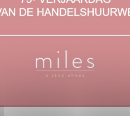
van de 75ste verjaardag van de Handelshuurwet pu