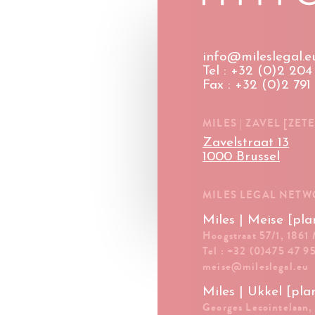
info@mileslegal.e
Tel : +32 (0)2 204 
Fax : +32 (0)2 791
MILES | ZAVEL [ZETE
Zavelstraat 13
1000 Brussel
MILES LEGAL NET
Miles | Meise [pla
Hoogstraat 57/1, 1861
Tel : +32 (0)475 47 9
meise@mileslegal.eu
Miles | Ukkel [pla
Georges Lecointelaan,