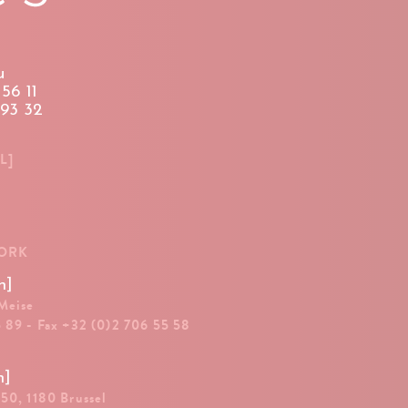
u
56 11
 93 32
L]
WORK
n]
 Meise
5 89 - Fax +32 (0)2 706 55 58
n]
 50, 1180 Brussel