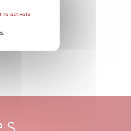
onderlinge
g en recente
 to activate
ZE
et