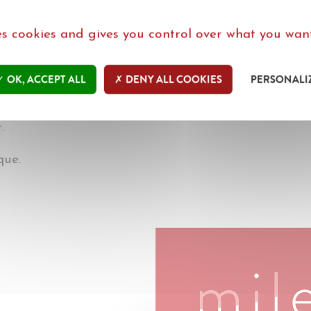
n een boek waarin de kernaspecten ervan in hun 
n geanalyseerd, ondersteund door praktijkervarin
ses cookies and gives you control over what you want
OK, ACCEPT ALL
DENY ALL COOKIES
PERSONALI
helder en analytisch.
d werkinstrument voor elke professional binnen h
.
que.